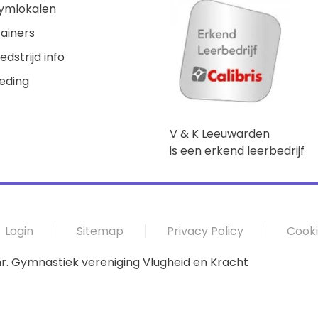
ymlokalen
rainers
dstrijd info
leding
V & K Leeuwarden
is een erkend leerbedrijf
Login
Sitemap
Privacy Policy
Cooki
r. Gymnastiek vereniging Vlugheid en Kracht