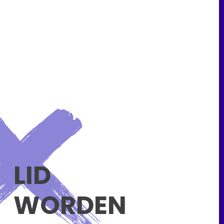
LID
WORDEN