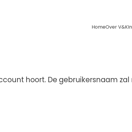
Home
Over V&K
I
t account hoort. De gebruikersnaam za