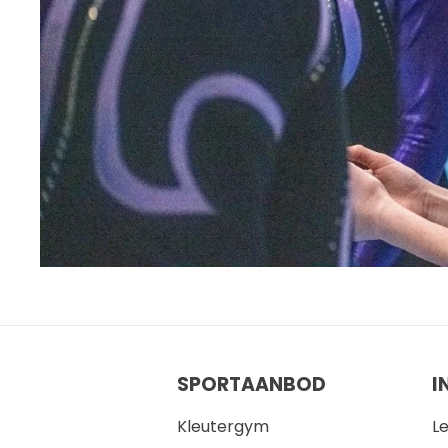
SPORTAANBOD
I
Kleutergym
L